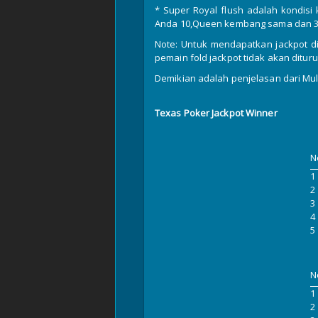
* Super Royal flush adalah kondisi
Anda 10,Queen kembang sama dan 3 
Note: Untuk mendapatkan jackpot di
pemain fold jackpot tidak akan ditur
Demikian adalah penjelasan dari Mul
Texas Poker Jackpot Winner
N
1
2
3
4
5
N
1
2