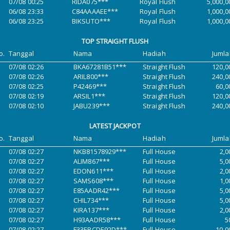
07/08 00:25
RIDA075***
Royal Flush
5,000,0
06/08 23:33
C84AAAAEE***
Royal Flush
1,000,0
06/08 23:25
BIKSUTO***
Royal Flush
1,000,0
TOP STRAIGHT FLUSH
o.
Tanggal
Nama
Hadiah
Jumla
07/08 02:26
BKA67281B51***
Straight Flush
120,0
07/08 02:26
ARIL800***
Straight Flush
240,0
07/08 02:25
P42469***
Straight Flush
60,0
07/08 02:19
ARSIL1***
Straight Flush
120,0
07/08 02:10
JABU239***
Straight Flush
240,0
LATEST JACKPOT
o.
Tanggal
Nama
Hadiah
Jumla
07/08 02:27
NKB81578929***
Full House
2,0
07/08 02:27
ALIM867***
Full House
5,0
07/08 02:27
EDON611***
Full House
2,0
07/08 02:27
SAMS608***
Full House
1,0
07/08 02:27
E85AADR42***
Full House
5,0
07/08 02:27
CHIL734***
Full House
5,0
07/08 02:27
KIRA137***
Full House
2,0
07/08 02:27
H93AADR58***
Full House
5
07/08 02:27
F33EBCDE92D***
Full House
10,0