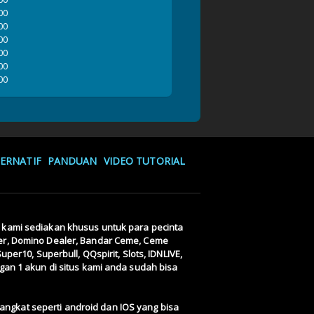
00
00
00
00
00
00
TERNATIF
PANDUAN
VIDEO TUTORIAL
 kami sediakan khusus untuk para pecinta
er, Domino Dealer, Bandar Ceme, Ceme
er10, Superbull, QQspirit, Slots, IDNLIVE,
gan 1 akun di situs kami anda sudah bisa
angkat seperti android dan IOS yang bisa