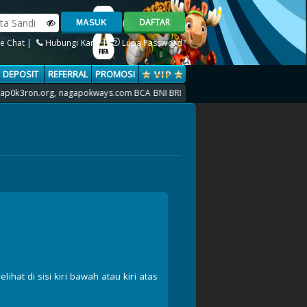
MASUK
e Chat |
Hubungi Kami |
Lupa Password?
DEPOSIT
REFERRAL
PROMOSI
ap0k3ron.org, nagapokways.com BCA BNI BRI BSI CIMB DANAMON E-WALLET J
hat di sisi kiri bawah atau kiri atas