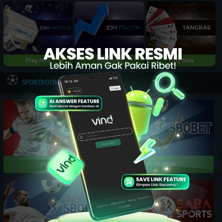
Play Now
Play Now
Play Now
NEW
SPORTBOOK