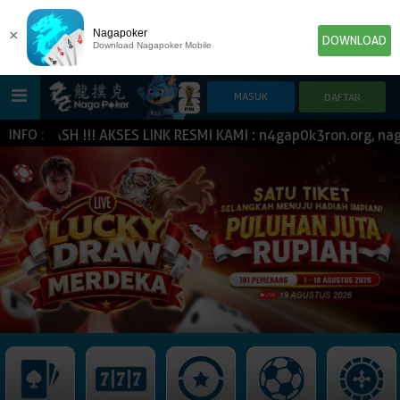
×
Nagapoker
DOWNLOAD
Download Nagapoker Mobile
RCASH !!! AKSES LINK RESMI KAMI : n4gap0k3ron.org, naga
INFO :
HOME
POKER
SLOT GAME
IDN E-LOTTERY
NEW
NEW
SPORTBOOK
LIVE CASINO
IDNLIVE
NEW
TOGEL
ESPORTS
ARCADE
NEW
NEW
NEW
IDNTRADE
TEMBAK IKAN
IDNRAFFLE